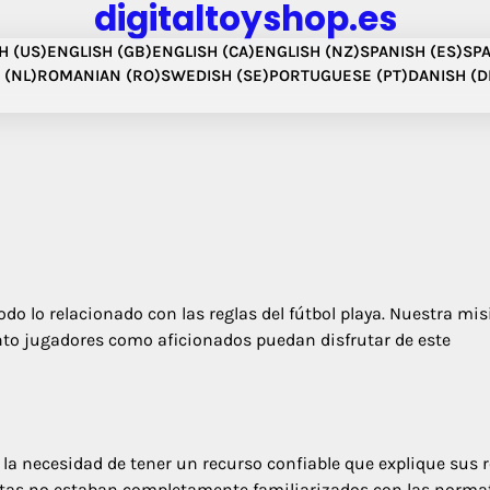
digitaltoyshop.es
H (US)
ENGLISH (GB)
ENGLISH (CA)
ENGLISH (NZ)
SPANISH (ES)
SPA
 (NL)
ROMANIAN (RO)
SWEDISH (SE)
PORTUGUESE (PT)
DANISH (D
do lo relacionado con las reglas del fútbol playa. Nuestra mis
nto jugadores como aficionados puedan disfrutar de este
y la necesidad de tener un recurso confiable que explique sus r
tas no estaban completamente familiarizados con las normat