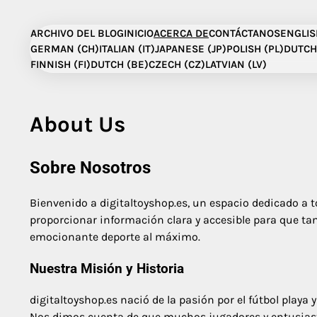
Skip
to
ARCHIVO DEL BLOG
INICIO
ACERCA DE
CONTÁCTANOS
ENGLIS
content
GERMAN (CH)
ITALIAN (IT)
JAPANESE (JP)
POLISH (PL)
DUTCH
FINNISH (FI)
DUTCH (BE)
CZECH (CZ)
LATVIAN (LV)
About Us
Sobre Nosotros
Bienvenido a digitaltoyshop.es, un espacio dedicado a to
proporcionar información clara y accesible para que ta
emocionante deporte al máximo.
Nuestra Misión y Historia
digitaltoyshop.es nació de la pasión por el fútbol playa 
Nos dimos cuenta de que muchos jugadores y entusias