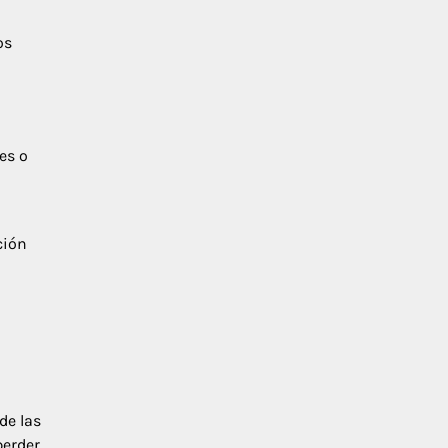
os
es o
ción
de las
perder