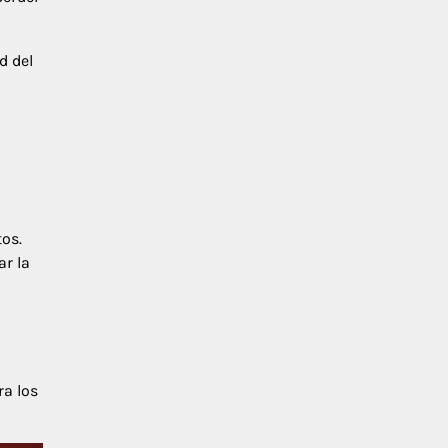
d del
n
os.
ar la
ra los