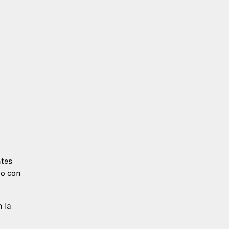
ntes
do con
n la