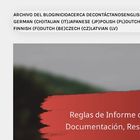
Skip
to
ARCHIVO DEL BLOG
INICIO
ACERCA DE
CONTÁCTANOS
ENGLIS
content
GERMAN (CH)
ITALIAN (IT)
JAPANESE (JP)
POLISH (PL)
DUTCH
FINNISH (FI)
DUTCH (BE)
CZECH (CZ)
LATVIAN (LV)